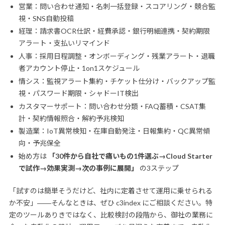
営業：問い合わせ通知・名刺一括登録・スコアリング・競合監
視・SNS自動投稿
経理：請求書OCR仕訳・経費承認・銀行明細連携・契約期限
アラート・支払いリマインド
人事：採用日程調整・オンボーディング・残業アラート・退職
者アカウント停止・1on1スケジュール
情シス：監視アラート集約・チケット仕分け・バックアップ監
視・パスワード期限・シャドーIT検出
カスタマーサポート：問い合わせ分類・FAQ蓄積・CSAT集
計・契約情報照合・解約予兆検知
製造業：IoT異常検知・在庫自動発注・日報集約・QC異常傾
向・予兆保全
始め方は
「30件から自社で痛いもの1件選ぶ→Cloud Starter
で試作→効果実測→次の事例に展開」
の3ステップ
「試すのは簡単そうだけど、社内に定着させて運用に乗せられる
か不安」――そんなときは、ぜひ c3index にご相談ください。特
定のツールありきではなく、比較検討の段階から、御社の業務に