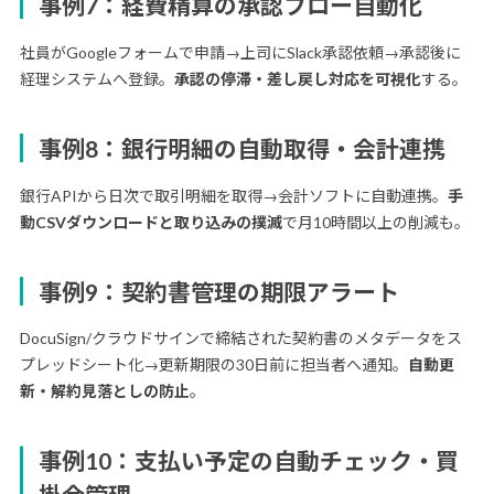
事例7：経費精算の承認フロー自動化
社員がGoogleフォームで申請→上司にSlack承認依頼→承認後に
経理システムへ登録。
承認の停滞・差し戻し対応を可視化
する。
事例8：銀行明細の自動取得・会計連携
銀行APIから日次で取引明細を取得→会計ソフトに自動連携。
手
動CSVダウンロードと取り込みの撲滅
で月10時間以上の削減も。
事例9：契約書管理の期限アラート
DocuSign/クラウドサインで締結された契約書のメタデータをス
プレッドシート化→更新期限の30日前に担当者へ通知。
自動更
新・解約見落としの防止
。
事例10：支払い予定の自動チェック・買