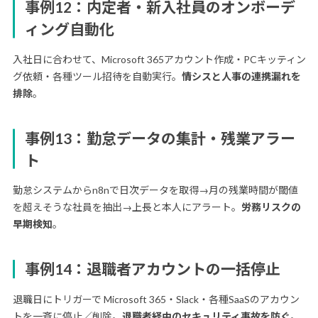
事例12：内定者・新入社員のオンボーデ
ィング自動化
入社日に合わせて、Microsoft 365アカウント作成・PCキッティン
グ依頼・各種ツール招待を自動実行。
情シスと人事の連携漏れを
排除
。
事例13：勤怠データの集計・残業アラー
ト
勤怠システムからn8nで日次データを取得→月の残業時間が閾値
を超えそうな社員を抽出→上長と本人にアラート。
労務リスクの
早期検知
。
事例14：退職者アカウントの一括停止
退職日にトリガーで Microsoft 365・Slack・各種SaaSのアカウン
トを一斉に停止／削除。
退職者経由のセキュリティ事故を防ぐ
。