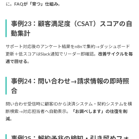
に。
FAQが「育つ」仕組み
。
事例23：顧客満足度（CSAT）スコアの自
動集計
サポート対応後のアンケート結果をn8nで集約→ダッシュボード
更新＋低スコアはSlack通知でリーダー即確認。
改善サイクルを毎
週で回せる
。
事例24：問い合わせ→請求情報の即時照
合
問い合わせ受信時に顧客IDから決済システム・契約システムを横
断検索→対応担当者へ自動表示。
「お調べします」の往復を削
減
。
事例25：解約予兆の検知・引き留めフォ