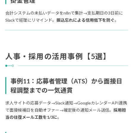
掛金管理
会計システムの未払いデータをn8nで集計→支払期日の3日前に
Slackで経理にリマインド。
振込忘れによる信用低下を防ぐ
。
人事・採用の活用事例【5選】
事例11：応募者管理（ATS）から面接日
程調整までの一気通貫
求人サイトの応募データ→Slack通知→GoogleカレンダーAPI連携
で面接候補日を自動オファー→確定後の通知メール送信。
採用担
当の往復メール工数を1/3に
。