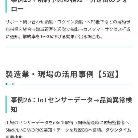
ロー
サポート問い合わせ頻度・ログイン頻度・NPS低下などの解約予
兆指標を統合→該当顧客を週次で抽出→カスタマーサクセス担当
に通知。
解約率を1〜3%下げる効果
が出る場合も。
製造業・現場の活用事例【5選】
事例26：IoTセンサーデータ→品質異常検
知
工場のセンサーデータをn8nで取得→閾値超過時に現場監督者へ
Slack/LINE WORKS通知＋データを履歴DBへ蓄積。
ダウンタイム
を最小化
。