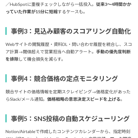
／HubSpotに重複チェックしながら一括投入。
従来3〜4時間かか
っていた作業が15分に短縮
するケースも。
事例3：見込み顧客のスコアリング自動化
Webサイトの閲覧履歴・資料DL・問い合わせ履歴を統合し、スコ
ア計算→閾値超えで営業担当へ自動アラート。
手動の優先度判断
を排除
して機会損失を減らす。
事例4：競合価格の定点モニタリング
競合サイトの価格情報を定期スクレイピング→価格変化があった
らSlack/メール通知。
価格戦略の意思決定スピードを上げる
。
事例5：SNS投稿の自動スケジューリング
Notion/Airtableで作成したコンテンツカレンダーから、指定時刻