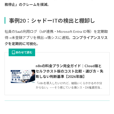
務停止」のクレームを撲滅
。
事例20：シャドーITの検出と棚卸し
社員のSaaS利用ログ（IdP連携・Microsoft Entra ID等）を定期取
得→未登録アプリを検出→情シスに通知。
コンプライアンスリス
クを定期的に可視化
。
あわせて読む
n8nの料金プラン完全ガイド｜Cloud版と
セルフホスト版のコスト比較・選び方・失
敗しない判断基準【2026年版】
「n8nを導入したいけれど、結局いくらかかるのか分
からない」——そう感じている情シス・DX推進担当者
の方は多いはずです。…