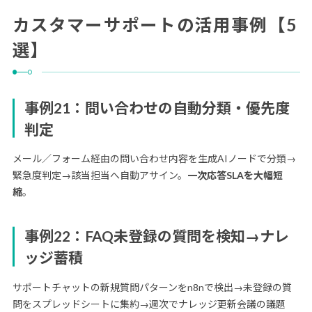
カスタマーサポートの活用事例【5
選】
事例21：問い合わせの自動分類・優先度
判定
メール／フォーム経由の問い合わせ内容を生成AIノードで分類→
緊急度判定→該当担当へ自動アサイン。
一次応答SLAを大幅短
縮
。
事例22：FAQ未登録の質問を検知→ナレ
ッジ蓄積
サポートチャットの新規質問パターンをn8nで検出→未登録の質
問をスプレッドシートに集約→週次でナレッジ更新会議の議題