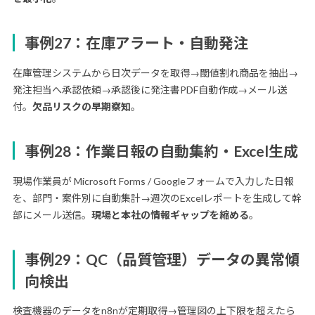
事例27：在庫アラート・自動発注
在庫管理システムから日次データを取得→閾値割れ商品を抽出→
発注担当へ承認依頼→承認後に発注書PDF自動作成→メール送
付。
欠品リスクの早期察知
。
事例28：作業日報の自動集約・Excel生成
現場作業員が Microsoft Forms / Googleフォームで入力した日報
を、部門・案件別に自動集計→週次のExcelレポートを生成して幹
部にメール送信。
現場と本社の情報ギャップを縮める
。
事例29：QC（品質管理）データの異常傾
向検出
検査機器のデータをn8nが定期取得→管理図の上下限を超えたら