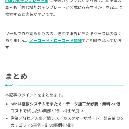
n8n公式
テンプレート
集
に多数のサンプルがあります。本記事の
事例も「同じ機能のテンプレートが公式に存在するか」を起点に
検索すると実装が早いです。
ツールで作り始めたものの、途中で限界に当たるケースは少なく
ありません。
ノーコード・ローコード開発
でご相談を承っていま
す。
まとめ
本記事のポイントをまとめます。
n8nは
複数システムをまたぐ・データ加工が必要・無料 or 低
コストで試したい
業務と特に相性が良い
営業／経理／人事／情シス／カスタマーサポート／製造業 の6
カテゴリ × 5事例 =
計30事例
を紹介