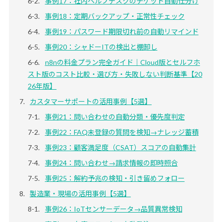
事例17：社内ヘルプデスクのチケット自動仕分け
事例18：定期バックアップ・正常性チェック
事例19：パスワード期限切れ前の自動リマインド
事例20：シャドーITの検出と棚卸し
n8nの料金プラン完全ガイド｜Cloud版とセルフホ
スト版のコスト比較・選び方・失敗しない判断基準【20
26年版】
カスタマーサポートの活用事例【5選】
事例21：問い合わせの自動分類・優先度判定
事例22：FAQ未登録の質問を検知→ナレッジ蓄積
事例23：顧客満足度（CSAT）スコアの自動集計
事例24：問い合わせ→請求情報の即時照合
事例25：解約予兆の検知・引き留めフォロー
製造業・現場の活用事例【5選】
事例26：IoTセンサーデータ→品質異常検知