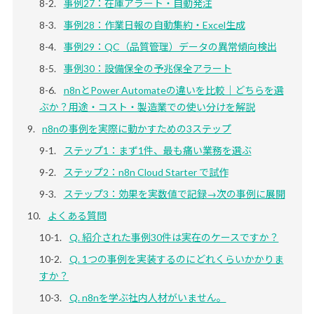
事例27：在庫アラート・自動発注
事例28：作業日報の自動集約・Excel生成
事例29：QC（品質管理）データの異常傾向検出
事例30：設備保全の予兆保全アラート
n8nとPower Automateの違いを比較｜どちらを選
ぶか？用途・コスト・製造業での使い分けを解説
n8nの事例を実際に動かすための3ステップ
ステップ1：まず1件、最も痛い業務を選ぶ
ステップ2：n8n Cloud Starter で試作
ステップ3：効果を実数値で記録→次の事例に展開
よくある質問
Q. 紹介された事例30件は実在のケースですか？
Q. 1つの事例を実装するのにどれくらいかかりま
すか？
Q. n8nを学ぶ社内人材がいません。