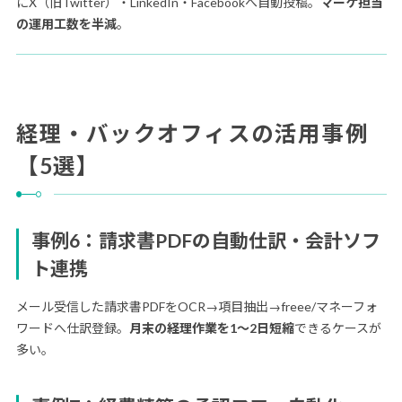
にX（旧Twitter）・LinkedIn・Facebookへ自動投稿。
マーケ担当
の運用工数を半減
。
経理・バックオフィスの活用事例
【5選】
事例6：請求書PDFの自動仕訳・会計ソフ
ト連携
メール受信した請求書PDFをOCR→項目抽出→freee/マネーフォ
ワードへ仕訳登録。
月末の経理作業を1〜2日短縮
できるケースが
多い。