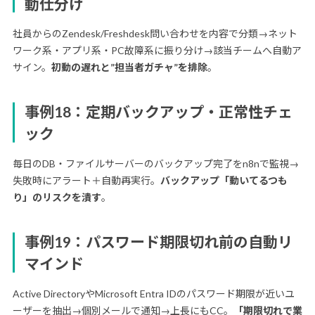
動仕分け
社員からのZendesk/Freshdesk問い合わせを内容で分類→ネット
ワーク系・アプリ系・PC故障系に振り分け→該当チームへ自動ア
サイン。
初動の遅れと”担当者ガチャ”を排除
。
事例18：定期バックアップ・正常性チェ
ック
毎日のDB・ファイルサーバーのバックアップ完了をn8nで監視→
失敗時にアラート＋自動再実行。
バックアップ「動いてるつも
り」のリスクを潰す
。
事例19：パスワード期限切れ前の自動リ
マインド
Active DirectoryやMicrosoft Entra IDのパスワード期限が近いユ
ーザーを抽出→個別メールで通知→上長にもCC。
「期限切れで業