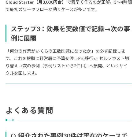
Cloud Starter（月3,000円台）
で素早く作るのが正解。3〜4時間
で最初のワークフローが動くケースが多いです。
ステップ3：効果を実数値で記録→次の事
例に展開
「何分の作業がいくらの工数削減になったか」を必ず記録しま
す。これを根拠に経営層に予算交渉→Pro移行 or セルフホスト切
り替え→次の事例（事例リストから2件目）へ展開、というサイ
クルを回します。
よくある質問
Q. 紹介された事例30件は実在のケースで