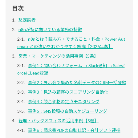
目次
想定読者
n8nが特に向いている業務の特徴
n8nとは？読み方・できること・料金・Power Aut
omateとの違いをわかりやすく解説【2026年版】
営業・マーケティングの活用事例【5選】
事例1：問い合わせフォーム → Slack通知 → Salesf
orceにLead登録
事例2：展示会で集めた名刺データのCRM一括登録
事例3：見込み顧客のスコアリング自動化
事例4：競合価格の定点モニタリング
事例5：SNS投稿の自動スケジューリング
経理・バックオフィスの活用事例【5選】
事例6：請求書PDFの自動仕訳・会計ソフト連携