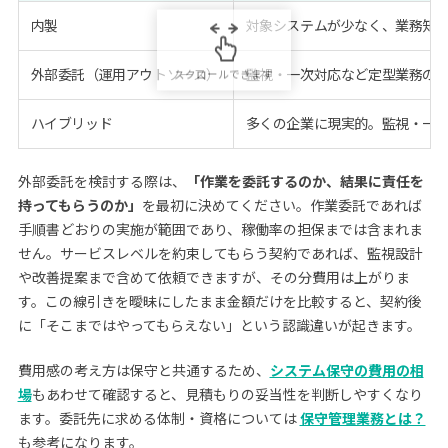
内製
対象システムが少なく、業務知
外部委託（運用アウトソース）
監視・一次対応など定型業務の負
ハイブリッド
多くの企業に現実的。監視・一
外部委託を検討する際は、
「作業を委託するのか、結果に責任を
持ってもらうのか」
を最初に決めてください。作業委託であれば
手順書どおりの実施が範囲であり、稼働率の担保までは含まれま
せん。サービスレベルを約束してもらう契約であれば、監視設計
や改善提案まで含めて依頼できますが、その分費用は上がりま
す。この線引きを曖昧にしたまま金額だけを比較すると、契約後
に「そこまではやってもらえない」という認識違いが起きます。
費用感の考え方は保守と共通するため、
システム保守の費用の相
場
もあわせて確認すると、見積もりの妥当性を判断しやすくなり
ます。委託先に求める体制・資格については
保守管理業務とは？
も参考になります。