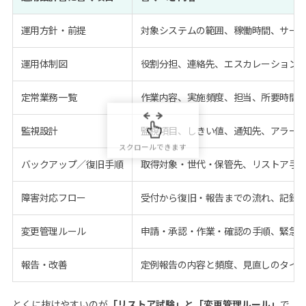
運用方針・前提
対象システムの範囲、稼働時間、サー
運用体制図
役割分担、連絡先、エスカレーション
定常業務一覧
作業内容、実施頻度、担当、所要時間
監視設計
監視項目、しきい値、通知先、アラー
バックアップ／復旧手順
取得対象・世代・保管先、リストア手
障害対応フロー
受付から復旧・報告までの流れ、記録
変更管理ルール
申請・承認・作業・確認の手順、緊急
報告・改善
定例報告の内容と頻度、見直しのタイ
とくに抜けやすいのが
「リストア試験」と「変更管理ルール」
で