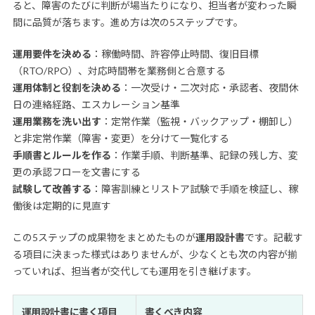
ると、障害のたびに判断が場当たりになり、担当者が変わった瞬
間に品質が落ちます。進め方は次の5ステップです。
運用要件を決める
：稼働時間、許容停止時間、復旧目標
（RTO/RPO）、対応時間帯を業務側と合意する
運用体制と役割を決める
：一次受け・二次対応・承認者、夜間休
日の連絡経路、エスカレーション基準
運用業務を洗い出す
：定常作業（監視・バックアップ・棚卸し）
と非定常作業（障害・変更）を分けて一覧化する
手順書とルールを作る
：作業手順、判断基準、記録の残し方、変
更の承認フローを文書にする
試験して改善する
：障害訓練とリストア試験で手順を検証し、稼
働後は定期的に見直す
この5ステップの成果物をまとめたものが
運用設計書
です。記載す
る項目に決まった様式はありませんが、少なくとも次の内容が揃
っていれば、担当者が交代しても運用を引き継げます。
運用設計書に書く項目
書くべき内容