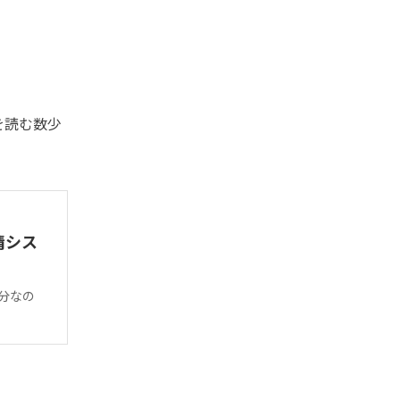
を読む数少
情シス
十分なの