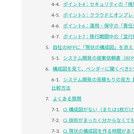
ポイント4：セキュリティの「境
ポイント5：クラウドとオンプレ
ポイント6：運用・保守の「責任
ポイント7：移行期間中の「並行
自社のRFPに「現状の構成図」を添
システム開発の提案依頼書（RF
構成図を見て、ベンダーに聞くべき5
システム開発の見積もりの見方
比較方法
よくある質問
Q. 構成図がない（または1枚
Q. 技術がまったく分からなく
Q. 現状の構成図を作る時間が