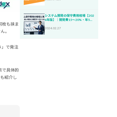
システム開発の保守費用相場【202
6年版】｜開発費15〜20%・年5
何枚も挟ま
0〜800万円が目安・5項目で妥当
性チェック
2024.02.27
せん。
う」で発注
点で具体的
方も紹介し