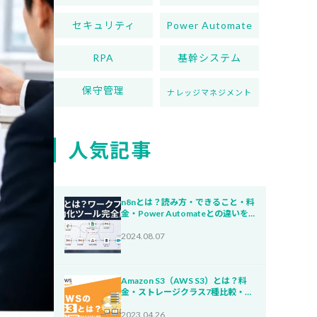
セキュリティ
Power Automate
RPA
基幹システム
保守管理
ナレッジマネジメント
人気記事
n8nとは？読み方・できること・料
金・Power Automateとの違いを
わかりやすく解説【2026年版】
2024.08.07
Amazon S3（AWS S3）とは？料
金・ストレージクラス7種比較・コ
スト削減【2026年版】
2023.04.26