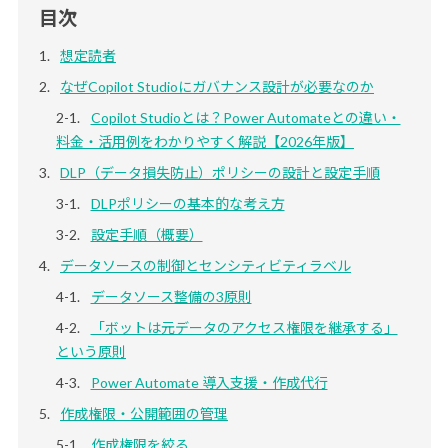
目次
想定読者
なぜCopilot Studioにガバナンス設計が必要なのか
Copilot Studioとは？Power Automateとの違い・
料金・活用例をわかりやすく解説【2026年版】
DLP（データ損失防止）ポリシーの設計と設定手順
DLPポリシーの基本的な考え方
設定手順（概要）
データソースの制御とセンシティビティラベル
データソース整備の3原則
「ボットは元データのアクセス権限を継承する」
という原則
Power Automate 導入支援・作成代行
作成権限・公開範囲の管理
作成権限を絞る