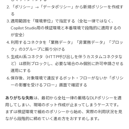
「ポリシー」→「データポリシー」から新規ポリシーを作成す
る
適用範囲を「環境単位」で指定する（全社一律ではなく、
Copilot Studio用の検証環境と本番環境で段階的に適用するの
が安全）
利用するコネクタを「業務データ」「非業務データ」「ブロッ
ク」の3グループに振り分ける
生成AI系コネクタ（HTTP呼び出しを伴うカスタムコネクタな
ど）は原則ブロックし、必要な場合のみ個別に許可申請させる
運用にする
保存後、対象環境で違反するボット・フローがないか「ポリシ
ーの影響を受けるフロー」画面で確認する
ありがちな失敗
は、最初から全社一律の厳格なDLPポリシーを適
用してしまい、現場のボット作成が止まってしまうケースです。
まずは検証環境で緩めのポリシーから始め、実際の利用状況を見
ながら段階的に締めていく進め方をおすすめします。