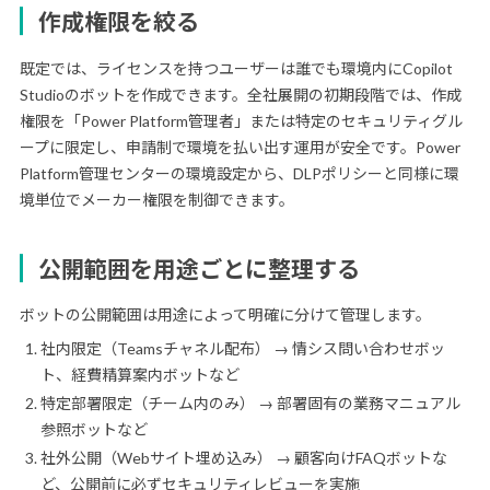
作成権限を絞る
既定では、ライセンスを持つユーザーは誰でも環境内にCopilot
Studioのボットを作成できます。全社展開の初期段階では、作成
権限を「Power Platform管理者」または特定のセキュリティグル
ープに限定し、申請制で環境を払い出す運用が安全です。Power
Platform管理センターの環境設定から、DLPポリシーと同様に環
境単位でメーカー権限を制御できます。
公開範囲を用途ごとに整理する
ボットの公開範囲は用途によって明確に分けて管理します。
社内限定（Teamsチャネル配布） → 情シス問い合わせボッ
ト、経費精算案内ボットなど
特定部署限定（チーム内のみ） → 部署固有の業務マニュアル
参照ボットなど
社外公開（Webサイト埋め込み） → 顧客向けFAQボットな
ど、公開前に必ずセキュリティレビューを実施