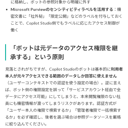
に格納し、ボットの参照対象から明確に外す
Microsoft Purviewのセンシティビティラベルを活用する
：機
密文書に「社外秘」「限定公開」などのラベルを付与しておく
ことで、Copilot Studio側でもラベルに応じたアクセス制御が
働く
「ボットは元データのアクセス権限を継
承する」という原則
見落とされがちですが、Copilot Studioのボットは基本的に
利用者
本人が元々アクセスできる範囲のデータしか回答に使えません
（ユーザーコンテキストでの認証を使う設定の場合）。逆に言え
ば、ボット側の権限設定を誤って「サービスアカウント経由で全
データにアクセス可能」にしてしまうと、本来閲覧権限のない社
員にも機密情報が渡ってしまうリスクがあります。認証方式が
「ユーザー本人の権限で検索するか」「管理者権限で一括検索す
るか」を必ず確認し、後者を選ぶ場合は参照データソースを厳格
に絞り込んでください。