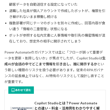
顧客データを自動送信する設定になっていた
退職した社員が個人アカウントで作成したボットが、権限を引
き継がれないまま稼働し続ける
複数部署が同じテーマのボットを別々に作成し、回答内容が食
い違う「情報の二重管理」状態になる
ボットが参照する社内文書に人事情報や取引先の機密情報が混
在しており、想定外の相手に開示されてしまう
Power Automateのガバナンスでは主に「フローが誤って重要デ
ータを更新・削除しないか」が焦点でしたが、Copilot Studioは
生
成AIが会話の中でどこまで情報を引き出し、誰に開示するか
とい
う新しい種類のリスクを扱う必要があります。従来のRPAガバナ
ンスの延長線上ではなく、AI特有のリスクとして設計し直すこと
が重要です。
あわせて読む
Copilot Studioとは？Power Automate
との違い・料金・活用例をわかりやすく解