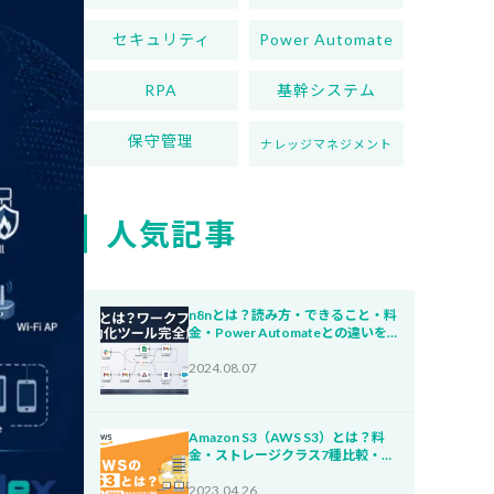
セキュリティ
Power Automate
RPA
基幹システム
保守管理
ナレッジマネジメント
人気記事
n8nとは？読み方・できること・料
金・Power Automateとの違いを
わかりやすく解説【2026年版】
2024.08.07
Amazon S3（AWS S3）とは？料
金・ストレージクラス7種比較・コ
スト削減【2026年版】
2023.04.26