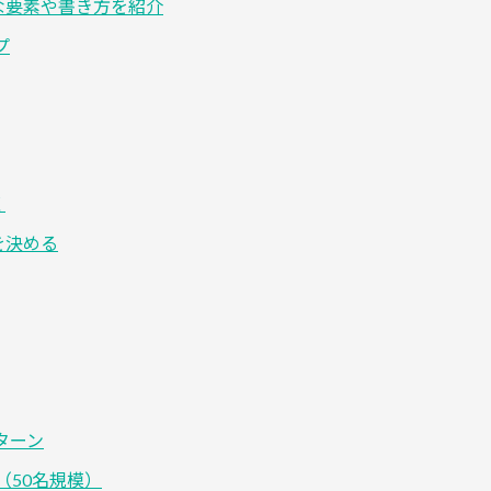
な要素や書き方を紹介
プ
く
を決める
ターン
（50名規模）