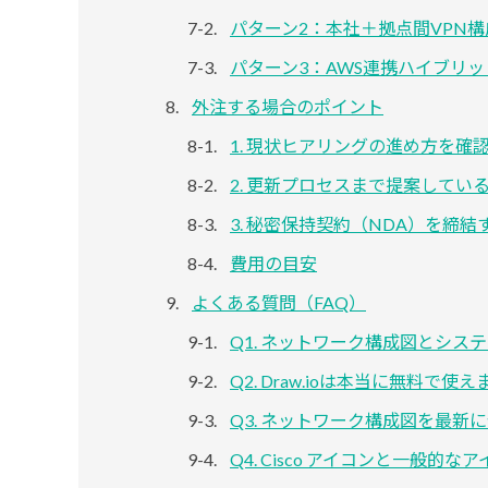
パターン2：本社＋拠点間VPN構
パターン3：AWS連携ハイブリ
外注する場合のポイント
1. 現状ヒアリングの進め方を確
2. 更新プロセスまで提案してい
3. 秘密保持契約（NDA）を締結
費用の目安
よくある質問（FAQ）
Q1. ネットワーク構成図とシス
Q2. Draw.ioは本当に無料で使
Q3. ネットワーク構成図を最新
Q4. Cisco アイコンと一般