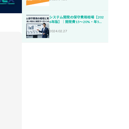
システム開発の保守費用相場【202
6年版】｜開発費15〜20%・年5
0〜800万円が目安・5項目で妥当
性チェック
2024.02.27