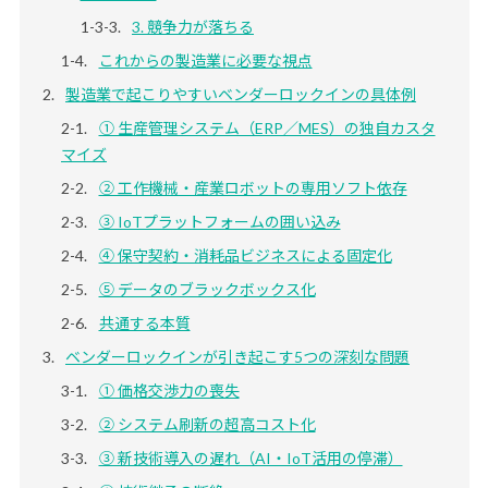
3. 競争力が落ちる
これからの製造業に必要な視点
製造業で起こりやすいベンダーロックインの具体例
① 生産管理システム（ERP／MES）の独自カスタ
マイズ
② 工作機械・産業ロボットの専用ソフト依存
③ IoTプラットフォームの囲い込み
④ 保守契約・消耗品ビジネスによる固定化
⑤ データのブラックボックス化
共通する本質
ベンダーロックインが引き起こす5つの深刻な問題
① 価格交渉力の喪失
② システム刷新の超高コスト化
③ 新技術導入の遅れ（AI・IoT活用の停滞）