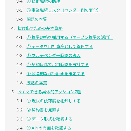
④ 技術継承の断絶
⑤ 事業継続リスク（ベンダー側の変化）
問題の本質
抜け出すための基本戦略
① 標準規格を採用する（オープン標準の活用）
② データを自社資産として管理する
③ マルチベンダー戦略の導入
④ 契約段階で出口戦略を設計する
⑤ 段階的な移行計画を策定する
戦略の本質
今すぐできる具体的アクション7選
① 現状の依存度を棚卸しする
② 契約書を見直す
③ データ形式を確認する
④ APIの有無を確認する