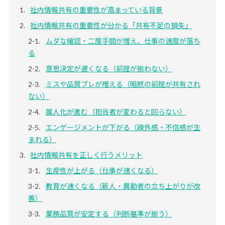
社内情報共有の重要性が高まっている背景
社内情報共有の重要性が分かる「共有不足の損失」
ムダな確認・二度手間が増え、仕事の速度が落ち
る
意思決定が遅くなる（前提が揃わない）
ミスや品質ブレが増える（暗黙の前提が共有され
ない）
属人化が進む（担当者が変わると回らない）
エンゲージメントが下がる（疎外感・不信感が生
まれる）
社内情報共有を正しく行うメリット
生産性が上がる（仕事が速くなる）
教育が速くなる（新人・異動者の立ち上がりが改
善）
業務品質が安定する（判断基準が揃う）