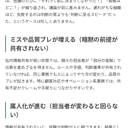
は、会議のたびに「それって前に決まってなかった？」「根拠は
どこ？」が繰り返され、議論が前に進みません。遅れがちな組織
ほど、失敗するのは判断の質よりも“判断に至るスピード”だっ
た、というケースは珍しくありません。
ミスや品質ブレが増える（暗黙の前提が
共有されない）
社内情報共有が弱い状態では、個々の担当者が「自分の理解」で
仕事を進めざるを得ません。ルールや手順、判断基準が共有され
ていなければ、同じ業務でも人によってやり方が変わり、品質の
ブレが起きます。特に顧客対応やオペレーション系業務では、共
有不足がクレームや手戻りにつながりやすいです。
属人化が進む（担当者が変わると回らな
い）
情報が共有されないと、経験や判断が人に紐づきます。結果とし