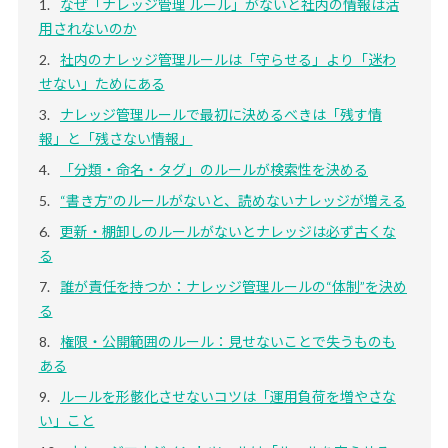
なぜ「ナレッジ管理 ルール」がないと社内の情報は活
用されないのか
社内のナレッジ管理ルールは「守らせる」より「迷わ
せない」ためにある
ナレッジ管理ルールで最初に決めるべきは「残す情
報」と「残さない情報」
「分類・命名・タグ」のルールが検索性を決める
“書き方”のルールがないと、読めないナレッジが増える
更新・棚卸しのルールがないとナレッジは必ず古くな
る
誰が責任を持つか：ナレッジ管理ルールの“体制”を決め
る
権限・公開範囲のルール：見せないことで失うものも
ある
ルールを形骸化させないコツは「運用負荷を増やさな
い」こと