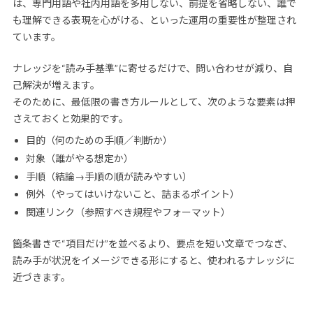
は、専門用語や社内用語を多用しない、前提を省略しない、誰で
も理解できる表現を心がける、といった運用の重要性が整理され
ています。
ナレッジを“読み手基準”に寄せるだけで、問い合わせが減り、自
己解決が増えます。
そのために、最低限の書き方ルールとして、次のような要素は押
さえておくと効果的です。
目的（何のための手順／判断か）
対象（誰がやる想定か）
手順（結論→手順の順が読みやすい）
例外（やってはいけないこと、詰まるポイント）
関連リンク（参照すべき規程やフォーマット）
箇条書きで“項目だけ”を並べるより、要点を短い文章でつなぎ、
読み手が状況をイメージできる形にすると、使われるナレッジに
近づきます。