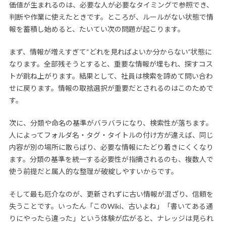
価値が生まれるのは、必要な人が必要なタイミングで参照でき、
判断や作業に使えたときです。ところが、ルールがない状態で情
報を蓄積し始めると、たいてい次の問題が起こります。
まず、情報が増えすぎて“どれを見ればよいか分からない”状態に
なります。全部残そうとすると、重要な情報が埋もれ、探すコス
トが跳ね上がります。結果として、社員は検索を諦めて問い合わ
せに戻ります。情報の取捨選択が重要だとされるのはこのためで
す。
次に、分類や命名の基準がバラバラになり、検索性が落ちます。
人によってフォルダ名・タグ・タイトルの付け方が違えば、同じ
内容が別の場所に散らばり、必要な情報にたどり着きにくくなり
ます。分類の基準を統一する必要性が指摘されるのも、複数人で
使う前提だと属人的な整理が破綻しやすいからです。
そして最も厄介なのが、更新されずに古い情報が混ざり、信頼を
失うことです。いったん「このWiki、古いよね」「書いてある通
りにやったら違った」という体験が広がると、ナレッジは見られ