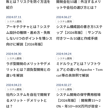
敗とは？リスクを防ぐ方法を
開発会社10選｜外注するメリ
紹介
ットや会社の選び方とは？
2024.07.11
2024.06.27
システム開発
システム開発
アーキテクチャとは？システ
システム構成図の書き方5ステ
ム設計の種類・進め方・失敗
ップ【2026年版】｜サンプル
しない5つのポイントを情シス
付きツール10選と作成手順
向けに解説【2026年版】
2024.04.30
2024.04.24
システム開発
システム開発
ラボ型開発のメリットやデメ
ミドルウェアとは？ソフトウ
リットとは？請負型開発との
ェアとの違いをApache・Tom
違いを解説
cat等の具体例で解説
2024.04.23
2024.02.27
システム開発
システム開発
社内システムを自社で開発す
システム開発の保守費用相場
るメリット・デメリットと
【2026年版】｜開発費15〜2
は？
0%・年50〜800万円が目安・