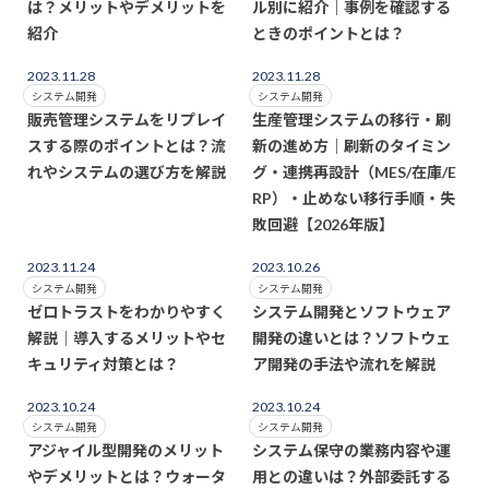
は？メリットやデメリットを
ル別に紹介｜事例を確認する
紹介
ときのポイントとは？
2023.11.28
2023.11.28
システム開発
システム開発
販売管理システムをリプレイ
生産管理システムの移行・刷
スする際のポイントとは？流
新の進め方｜刷新のタイミン
れやシステムの選び方を解説
グ・連携再設計（MES/在庫/E
RP）・止めない移行手順・失
敗回避【2026年版】
2023.11.24
2023.10.26
システム開発
システム開発
ゼロトラストをわかりやすく
システム開発とソフトウェア
解説｜導入するメリットやセ
開発の違いとは？ソフトウェ
キュリティ対策とは？
ア開発の手法や流れを解説
2023.10.24
2023.10.24
システム開発
システム開発
アジャイル型開発のメリット
システム保守の業務内容や運
やデメリットとは？ウォータ
用との違いは？外部委託する